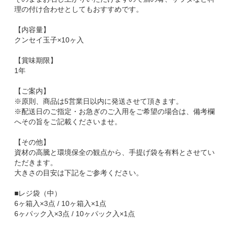
理の付け合わせとしてもおすすめです。
【内容量】
クンセイ玉子×10ヶ入
【賞味期限】
1年
【ご案内】
※原則、商品は5営業日以内に発送させて頂きます。
※配送日のご指定・お急ぎのご入用をご希望の場合は、備考欄
へその旨をご記載くださいませ。
【その他】
資材の高騰と環境保全の観点から、手提げ袋を有料とさせてい
ただきます。
大きさの目安は下記をご参考ください。
■レジ袋（中）
6ヶ箱入×3点 / 10ヶ箱入×1点
6ヶパック入×3点 / 10ヶパック入×1点