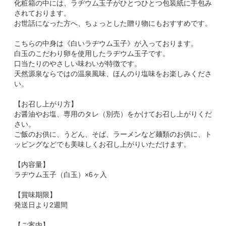
化粧箱の中には、ラヂウム玉子がひとつひとつ包装紙に手包み
されております。
お世話になった方へ、ちょっとした贈り物にもおすすめです。
こちらの中身は《白いラヂウム玉子》が入っております。
白玉のこだわり卵を使用したラヂウム玉子です。
口当たりのやさしい味わいが特徴です。
天然源泉ならではの温泉風味、ほんのり塩味をお楽しみくださ
い。
【お召し上がり方】
お醤油やお塩、専用のタレ（別売）をかけてお召し上がりくだ
さい。
ご飯のお供に、うどん、そば、ラーメンなど麺類のお供に、ト
ッピングなどでも美味しくお召し上がりいただけます。
【内容量】
ラヂウム玉子（白玉）×6ヶ入
【賞味期限】
発送日より2週間
【ご案内】