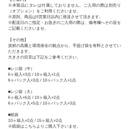
※本製品にタレは付属しておりません。ご入用の際は別売り
（オプション）をご利用くださいませ。
※原則、商品は5営業日以内に発送させて頂きます。
※配送日のご指定・お急ぎのご入用の際は、備考欄へその旨を
ご記載くださいませ。
【その他】
資材の高騰と環境保全の観点から、手提げ袋を有料とさせてい
ただきます。
大きさの目安は下記をご参考ください。
■レジ袋（中）
6ヶ箱入×3点 / 10ヶ箱入×1点
6ヶパック入×3点 / 10ヶパック入×1点
■レジ袋（大）
6ヶ箱入×6点 / 10ヶ箱入×2点
6ヶパック入×5点 / 10ヶパック入×3点
■紙袋
10ヶ箱入×2点 / 15ヶ箱入×2点
※紙袋はこちらよりご購入下さいませ。