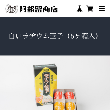
白いラヂウム玉子（6ヶ箱入）